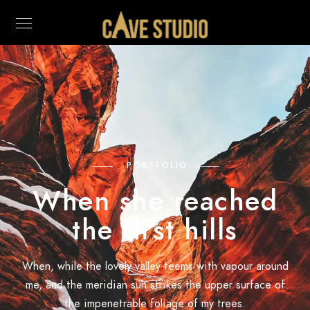
PORTFOLIO
When she reached
the first hills
When, while the lovely valley teems with vapour around
me, and the meridian sun strikes the upper surface of
the impenetrable foliage of my trees.